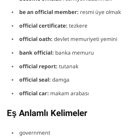
be an official member:
resmi üye olmak
official certificate:
tezkere
official oath:
devlet memuriyeti yemini
bank official:
banka memuru
official report:
tutanak
official seal:
damga
official car:
makam arabası
Eş Anlamlı Kelimeler
government