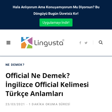
Hala Anlıyorum Ama Konuşamıyorum Mu Diyorsun? Bu
Döngüyü Bugün Ücretsiz Kır!
Uygulamayı İndir!
F
T
a
w
c
i
e
t
b
t
o
e
o
r
NE DEMEK?
k
Official Ne Demek?
İngilizce Official Kelimesi
Türkçe Anlamları
23/03/2021
1 DAKIKA OKUMA SÜRESI