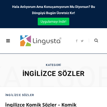
Hala Anlıyorum Ama Konuşamıyorum Mu Diyorsun? Bu
Döngüyü Bugün Ücretsiz Kır!
Uygulamayı İndir!
F
T
a
w
c
i
e
t
b
t
o
e
o
r
KATEGOR
k
KATEGORI
İNGILIZCE SÖZLER
İNGILIZCE SÖZLER
İngilizce Komik Sözler – Komik