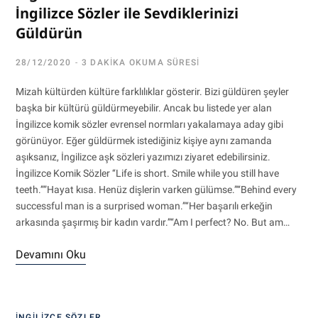
İngilizce Sözler ile Sevdiklerinizi
Güldürün
28/12/2020
3 DAKIKA OKUMA SÜRESI
Mizah kültürden kültüre farklılıklar gösterir. Bizi güldüren şeyler
başka bir kültürü güldürmeyebilir. Ancak bu listede yer alan
İngilizce komik sözler evrensel normları yakalamaya aday gibi
görünüyor. Eğer güldürmek istediğiniz kişiye aynı zamanda
aşıksanız, İngilizce aşk sözleri yazımızı ziyaret edebilirsiniz.
İngilizce Komik Sözler ‘‘Life is short. Smile while you still have
teeth.’’”Hayat kısa. Henüz dişlerin varken gülümse.”‘‘Behind every
successful man is a surprised woman.’’‘‘Her başarılı erkeğin
arkasında şaşırmış bir kadın vardır.’’‘‘Am I perfect? No. But am…
Devamını Oku
İNGILIZCE SÖZLER