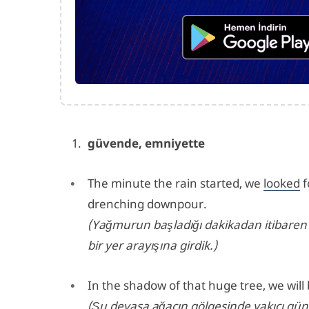
güvende, emniyette
The minute the rain started, we
looked
f
drenching downpour.
(Yağmurun başladığı dakikadan itibaren 
bir yer arayışına girdik.)
In the shadow of that huge tree, we will
(Şu devasa ağacın gölgesinde yakıcı gü