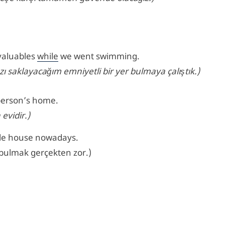
 valuables
while
we went swimming.
ı saklayacağım emniyetli bir yer bulmaya çalıştık.)
a person’s home.
evidir.)
able house nowadays.
bulmak gerçekten zor.)