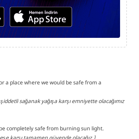
or a place where we would be safe from a
şiddetli sağanak yağışa karşı emniyette olacağımız
 be completely safe from burning sun light.
neşe karşı tamamen güvende olacağız.)