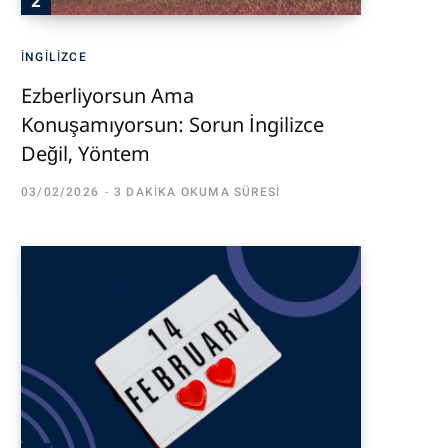
İNGILIZCE
Ezberliyorsun Ama
Konuşamıyorsun: Sorun İngilizce
Değil, Yöntem
03/02/2026
3 DAKIKA OKUMA SÜRESI