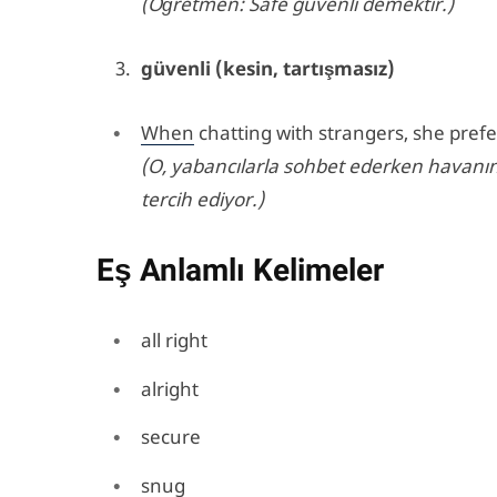
(Öğretmen: Safe güvenli demektir.)
güvenli (kesin, tartışmasız)
When
chatting with strangers, she prefer
(O, yabancılarla sohbet ederken havanın 
tercih ediyor.)
Eş Anlamlı Kelimeler
all right
alright
secure
snug