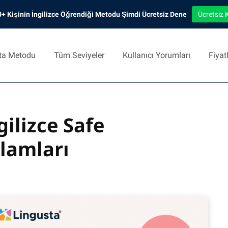
+ Kişinin İngilizce Öğrendiği Metodu Şimdi Ücretsiz Dene
Ücretsiz 
ta Metodu
Tüm Seviyeler
Kullanıcı Yorumları
Fiyat
ilizce Safe
lamları