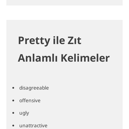
Pretty ile Zıt
Anlamlı Kelimeler
disagreeable
offensive
ugly
unattractive