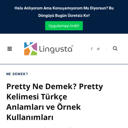
Hala Anlıyorum Ama Konuşamıyorum Mu Diyorsun? Bu
Döngüyü Bugün Ücretsiz Kır!
Uygulamayı İndir!
F
T
a
w
c
i
e
t
b
t
o
e
o
r
NE DEMEK?
k
Pretty Ne Demek? Pretty
Kelimesi Türkçe
Anlamları ve Örnek
Kullanımları