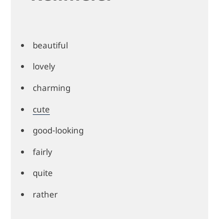
beautiful
lovely
charming
cute
good-looking
fairly
quite
rather