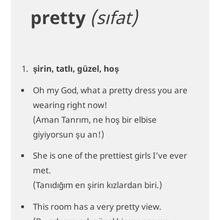
pretty
(sıfat)
şirin, tatlı, güzel, hoş
Oh my God, what a pretty dress you are
wearing right now!
(Aman Tanrım, ne hoş bir elbise
giyiyorsun şu an!)
She is one of the prettiest girls I’ve ever
met.
(Tanıdığım en şirin kızlardan biri.)
This room has a very pretty view.