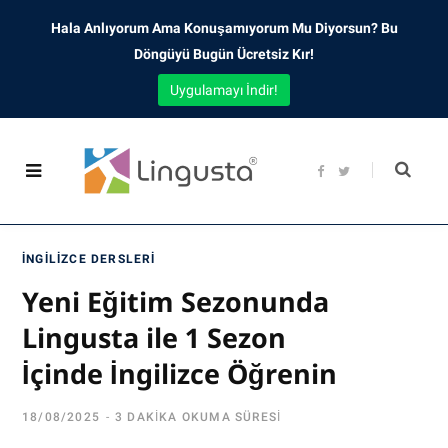
Hala Anlıyorum Ama Konuşamıyorum Mu Diyorsun? Bu
Döngüyü Bugün Ücretsiz Kır!
Uygulamayı İndir!
F
T
a
w
c
i
e
t
b
t
o
e
o
r
İNGILIZCE DERSLERI
k
Yeni Eğitim Sezonunda
Lingusta ile 1 Sezon
İçinde İngilizce Öğrenin
18/08/2025
3 DAKIKA OKUMA SÜRESI