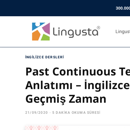
300.000
Lingus
İNGILIZCE DERSLERI
Past Continuous T
Anlatımı – İngilizc
Geçmiş Zaman
21/09/2020
5 DAKIKA OKUMA SÜRESI