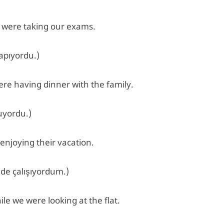
e were taking our exams.
apıyordu.)
re having dinner with the family.
uyordu.)
 enjoying their vacation.
elde çalışıyordum.)
e we were looking at the flat.