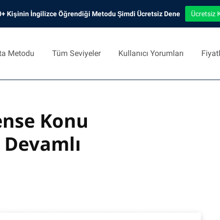
+ Kişinin İngilizce Öğrendiği Metodu Şimdi Ücretsiz Dene
Ücretsiz 
ta Metodu
Tüm Seviyeler
Kullanıcı Yorumları
Fiyat
ense Konu
e Devamlı