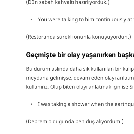
(Dün sabah kahvaltı hazırlıyorduk.)
You were talking to him continuously at 
(Restoranda sürekli onunla konuşuyordun.)
Geçmişte bir olay yaşanırken başk
Bu durum aslında daha sık kullanılan bir kalıp
meydana gelmişse, devam eden olayı anlatma
kullanırız. Olup biten olayı anlatmak için ise S
I was taking a shower when the earthq
(Deprem olduğunda ben duş alıyordum.)