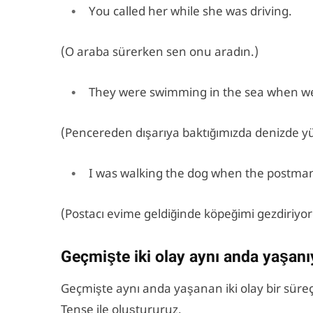
You called her while she was driving.
(O araba sürerken sen onu aradın.)
They were swimming in the sea when we
(Pencereden dışarıya baktığımızda denizde yü
I was walking the dog when the postma
(Postacı evime geldiğinde köpeğimi gezdiriyo
Geçmişte iki olay aynı anda yaşanı
Geçmişte aynı anda yaşanan iki olay bir süreç
Tense ile oluştururuz.