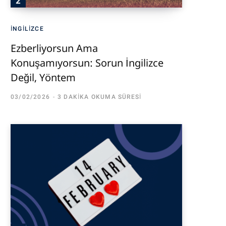
İNGILIZCE
Ezberliyorsun Ama
Konuşamıyorsun: Sorun İngilizce
Değil, Yöntem
03/02/2026
3 DAKIKA OKUMA SÜRESI