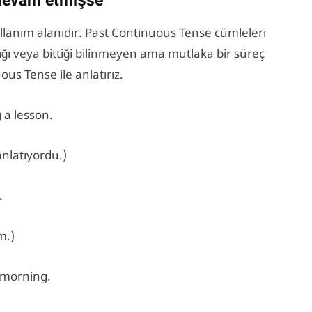
e devam etmişse
llanım alanıdır. Past Continuous Tense cümleleri
ığı veya bittiği bilinmeyen ama mutlaka bir süreç
ous Tense ile anlatırız.
 a lesson.
nlatıyordu.)
.
m.)
 morning.