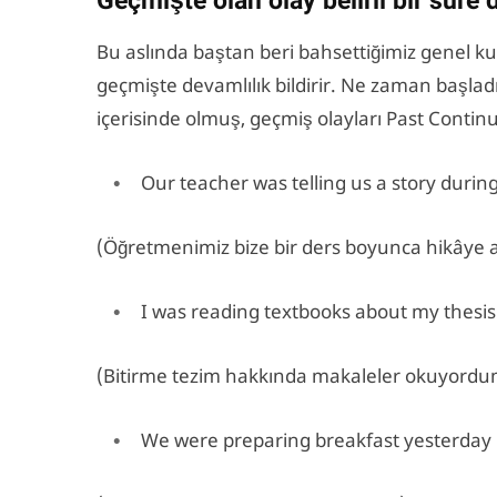
Geçmişte olan olay belirli bir sür
Bu aslında baştan beri bahsettiğimiz genel ku
geçmişte devamlılık bildirir. Ne zaman başlad
içerisinde olmuş, geçmiş olayları Past Continu
Our teacher was telling us a story during
(Öğretmenimiz bize bir ders boyunca hikâye a
I was reading textbooks about my thesis
(Bitirme tezim hakkında makaleler okuyordu
We were preparing breakfast yesterday