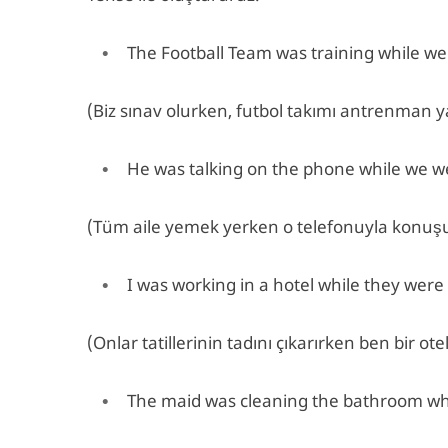
The Football Team was training while w
(Biz sınav olurken, futbol takımı antrenman y
He was talking on the phone while we we
(Tüm aile yemek yerken o telefonuyla konuş
I was working in a hotel while they were
(Onlar tatillerinin tadını çıkarırken ben bir ot
The maid was cleaning the bathroom whil