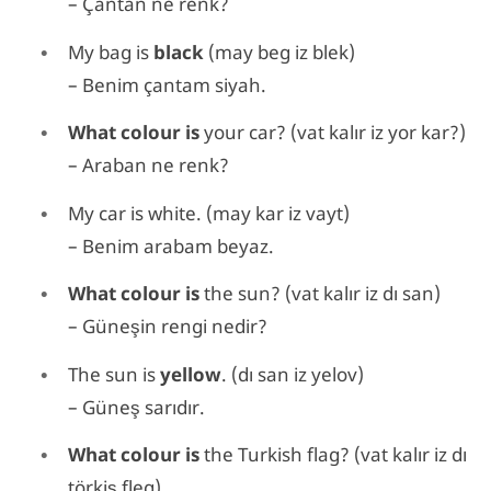
– Çantan ne renk?
My bag is
black
(may beg iz blek)
– Benim çantam siyah.
What colour is
your car? (vat kalır iz yor kar?)
– Araban ne renk?
My car is white. (may kar iz vayt)
– Benim arabam beyaz.
What colour is
the sun? (vat kalır iz dı san)
– Güneşin rengi nedir?
The sun is
yellow
. (dı san iz yelov)
– Güneş sarıdır.
What colour is
the Turkish flag? (vat kalır iz dı
törkiş fleg)