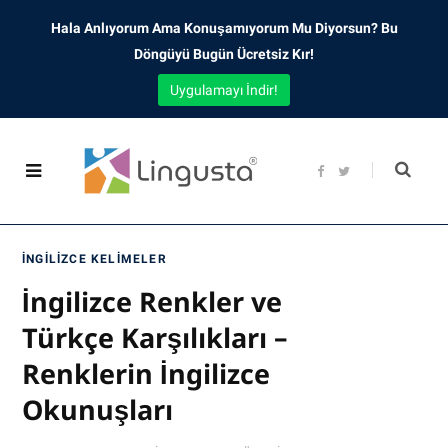
Hala Anlıyorum Ama Konuşamıyorum Mu Diyorsun? Bu
Döngüyü Bugün Ücretsiz Kır!
Uygulamayı İndir!
F
T
a
w
c
i
e
t
b
t
o
e
o
r
İNGILIZCE KELIMELER
k
İngilizce Renkler ve
Türkçe Karşılıkları –
Renklerin İngilizce
Okunuşları