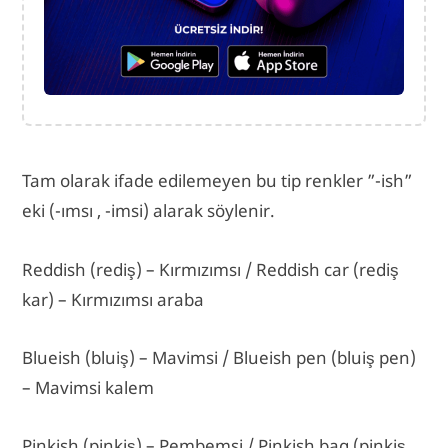
Tam olarak ifade edilemeyen bu tip renkler ”-ish”
eki (-ımsı , -imsi) alarak söylenir.
Reddish (rediş) – Kırmızımsı / Reddish car (rediş
kar) – Kırmızımsı araba
Blueish (bluiş) – Mavimsi / Blueish pen (bluiş pen)
– Mavimsi kalem
Pinkish (pinkiş) – Pembemsi / Pinkish bag (pinkiş