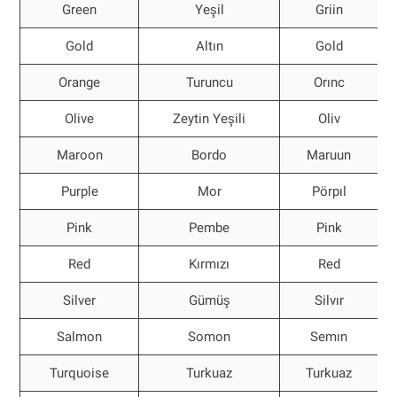
Green
Yeşil
Griin
Gold
Altın
Gold
Orange
Turuncu
Orınc
Olive
Zeytin Yeşili
Oliv
Maroon
Bordo
Maruun
Purple
Mor
Pörpıl
Pink
Pembe
Pink
Red
Kırmızı
Red
Silver
Gümüş
Silvır
Salmon
Somon
Semın
Turquoise
Turkuaz
Turkuaz