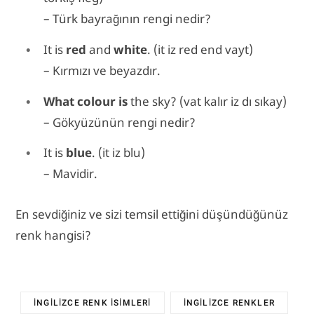
– Türk bayrağının rengi nedir?
It is
red
and
white
. (it iz red end vayt)
– Kırmızı ve beyazdır.
What colour is
the sky? (vat kalır iz dı sıkay)
– Gökyüzünün rengi nedir?
It is
blue
. (it iz blu)
– Mavidir.
En sevdiğiniz ve sizi temsil ettiğini düşündüğünüz
renk hangisi?
INGILIZCE RENK ISIMLERI
INGILIZCE RENKLER