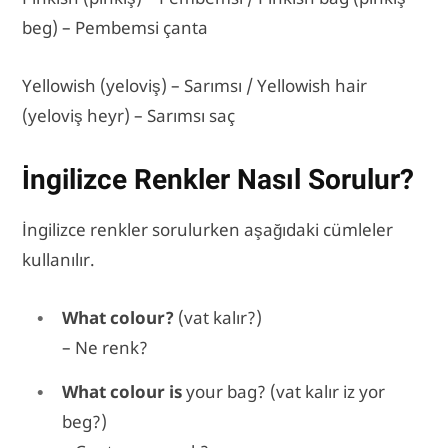
beg) – Pembemsi çanta
Yellowish (yeloviş) – Sarımsı / Yellowish hair
(yeloviş heyr) – Sarımsı saç
İngilizce Renkler Nasıl Sorulur?
İngilizce renkler sorulurken aşağıdaki cümleler
kullanılır.
What colour?
(vat kalır?)
– Ne renk?
What colour is
your bag? (vat kalır iz yor
beg?)