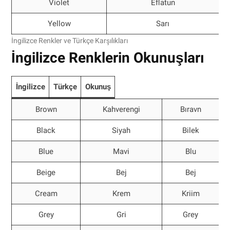
Violet
Eflatun
Yellow
Sarı
İngilizce Renkler ve Türkçe Karşılıkları
İngilizce Renklerin Okunuşları
İngilizce
Türkçe
Okunuş
Brown
Kahverengi
Bıravn
Black
Siyah
Bilek
Blue
Mavi
Blu
Beige
Bej
Bej
Cream
Krem
Kriim
Grey
Gri
Grey