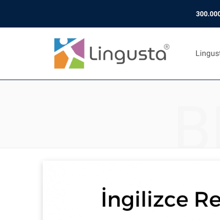
300.000
Lingus
B