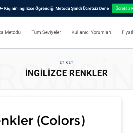
+ Kişinin İngilizce Öğrendiği Metodu Şimdi Ücretsiz Dene
Ücretsiz 
ta Metodu
Tüm Seviyeler
Kullanıcı Yorumları
Fiyat
ROWSI
ETIKET
INGILIZCE RENKLER