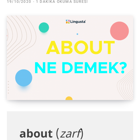
19/10/2020
1 DAKIKA OKUMA SÜRESI
about
(
zarf
)