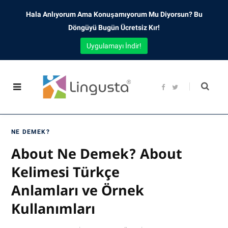
Hala Anlıyorum Ama Konuşamıyorum Mu Diyorsun? Bu
Döngüyü Bugün Ücretsiz Kır!
Uygulamayı İndir!
F
T
a
w
c
i
e
t
b
t
o
e
o
r
NE DEMEK?
k
About Ne Demek? About
Kelimesi Türkçe
Anlamları ve Örnek
Kullanımları