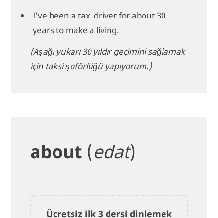
I’ve been a taxi driver for about 30
years to make a living.
(Aşağı yukarı 30 yıldır geçimini sağlamak
için taksi şoförlüğü yapıyorum.)
about
(
edat
)
Ücretsiz ilk 3 dersi dinlemek