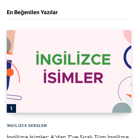
En Beğenilen Yazılar
İNGILIZCE DERSLERI
İngilizce İsimler: A’dan Z’ye Sıralı Tüm İngilizce