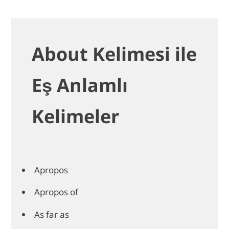
About Kelimesi ile
Eş Anlamlı
Kelimeler
Apropos
Apropos of
As far as