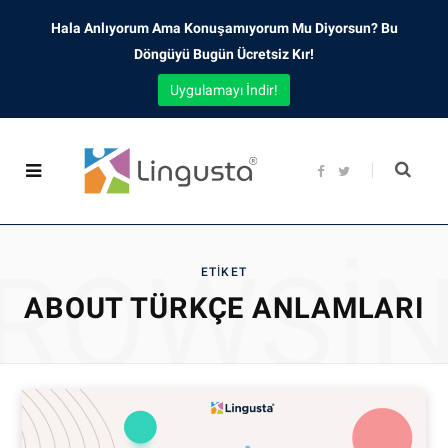
Hala Anlıyorum Ama Konuşamıyorum Mu Diyorsun? Bu
Döngüyü Bugün Ücretsiz Kır!
Uygulamayı İndir!
F
T
a
w
c
i
e
t
b
t
o
e
o
r
ROWSI
k
ETIKET
ABOUT TÜRKÇE ANLAMLARI