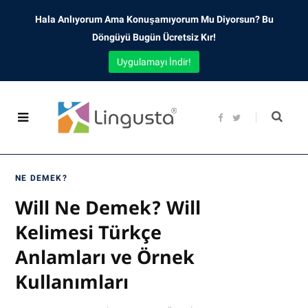
Hala Anlıyorum Ama Konuşamıyorum Mu Diyorsun? Bu
Döngüyü Bugün Ücretsiz Kır!
Uygulamayı İndir!
F
T
a
w
c
i
e
t
b
t
o
e
o
r
NE DEMEK?
k
Will Ne Demek? Will
Kelimesi Türkçe
Anlamları ve Örnek
Kullanımları