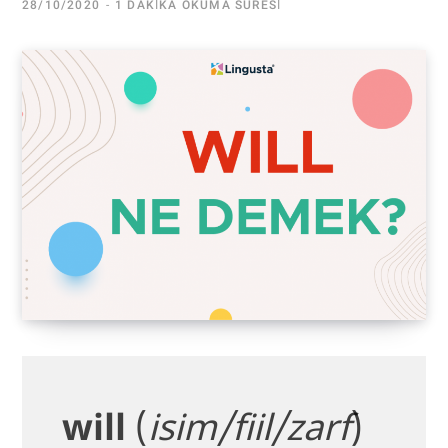
28/10/2020
1 DAKIKA OKUMA SÜRESI
will
(
isim/fiil/zarf
)