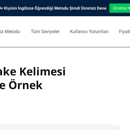
+ Kişinin İngilizce Öğrendiği Metodu Şimdi Ücretsiz Dene
Ücretsiz 
ta Metodu
Tüm Seviyeler
Kullanıcı Yorumları
Fiyat
ke Kelimesi
ve Örnek