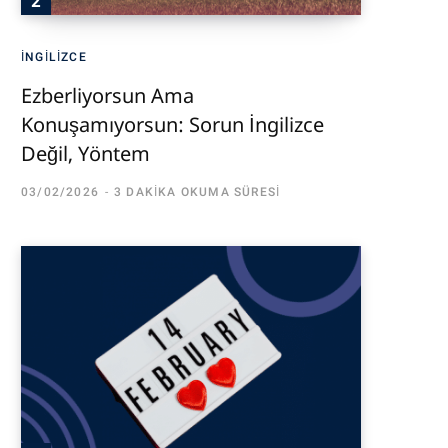
İNGILIZCE
Ezberliyorsun Ama
Konuşamıyorsun: Sorun İngilizce
Değil, Yöntem
03/02/2026
3 DAKIKA OKUMA SÜRESI