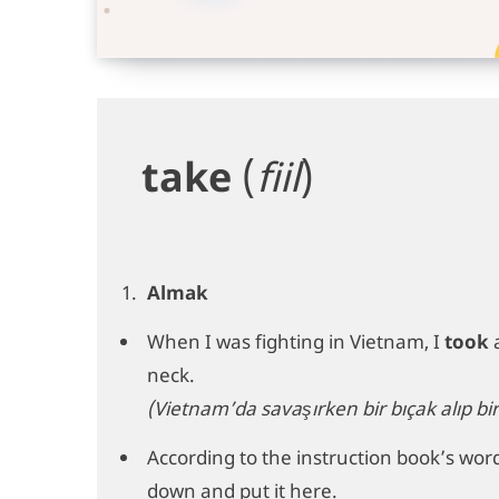
take
(
fiil
)
Almak
When I was fighting in Vietnam, I
took
neck.
(Vietnam’da savaşırken bir bıçak alıp b
According to the instruction book’s wor
down and put it here.