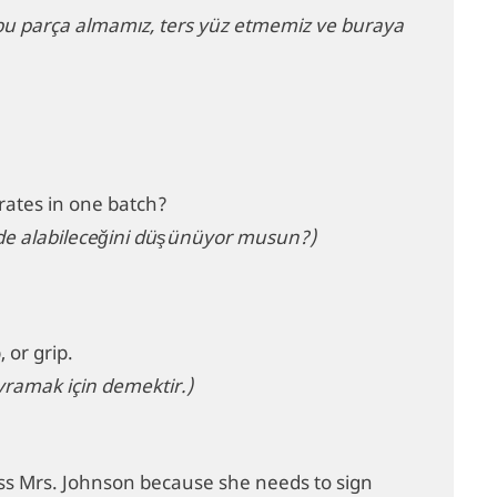
, bu parça almamız, ters yüz etmemiz ve buraya
crates in one batch?
ide alabileceğini düşünüyor musun?)
 or grip.
ramak için demektir.)
ss Mrs. Johnson because she needs to sign