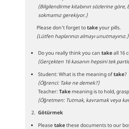
(Bilgilendirme kitabının sözlerine göre
sokmamız gerekiyor.)
Please don’t forget to
take
your pills.
(Lütfen haplarınızı almayı unutmayınız.)
Do you really think you can
take
all 16 
(Gerçekten 16 kasanın hepsini tek part
Student: What is the meaning of
take
?
(Öğrenci: Take ne demek?)
Teacher:
Take
meaning is to hold, grasp,
(Öğretmen: Tutmak, kavramak veya kav
Götürmek
Please
take
these documents to our bo