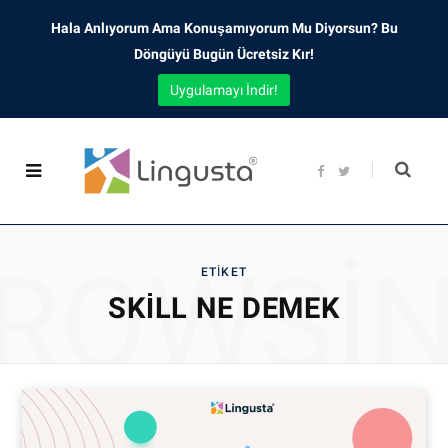
Hala Anlıyorum Ama Konuşamıyorum Mu Diyorsun? Bu
Döngüyü Bugün Ücretsiz Kır!
Uygulamayı İndir!
F
T
a
w
c
i
e
t
b
t
o
e
o
r
ROWSI
k
ETIKET
SKILL NE DEMEK