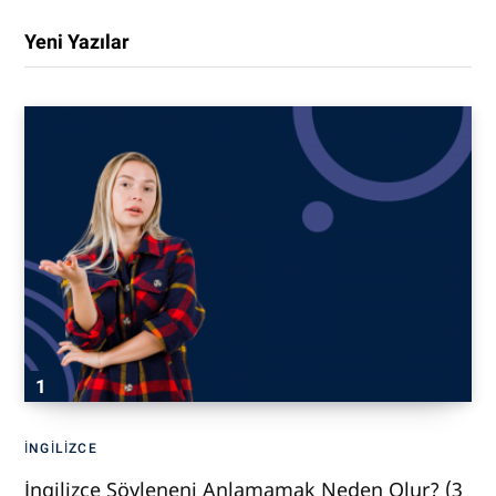
Yeni Yazılar
İNGILIZCE
İngilizce Söyleneni Anlamamak Neden Olur? (3