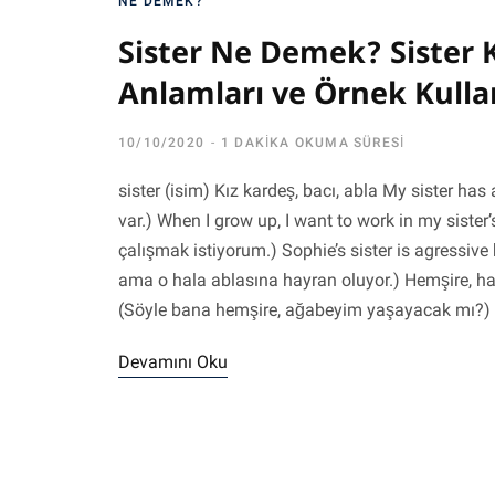
NE DEMEK?
Sister Ne Demek? Sister 
Anlamları ve Örnek Kulla
10/10/2020
1 DAKIKA OKUMA SÜRESI
sister (isim) Kız kardeş, bacı, abla My sister has
var.) When I grow up, I want to work in my sist
çalışmak istiyorum.) Sophie’s sister is agressive 
ama o hala ablasına hayran oluyor.) Hemşire, hast
(Söyle bana hemşire, ağabeyim yaşayacak mı?) 
Devamını Oku