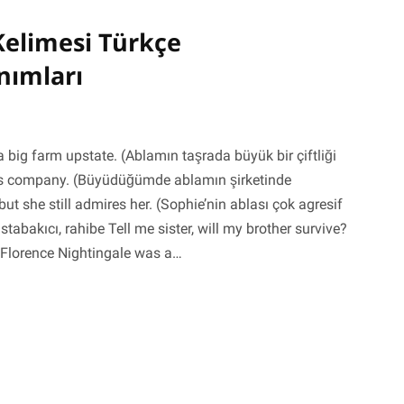
Kelimesi Türkçe
nımları
 a big farm upstate. (Ablamın taşrada büyük bir çiftliği
er’s company. (Büyüdüğümde ablamın şirketinde
but she still admires her. (Sophie’nin ablası çok agresif
abakıcı, rahibe Tell me sister, will my brother survive?
Florence Nightingale was a…