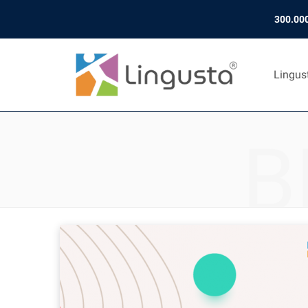
300.000
Lingus
B