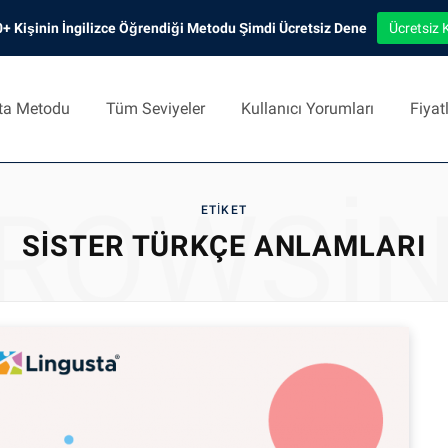
+ Kişinin İngilizce Öğrendiği Metodu Şimdi Ücretsiz Dene
Ücretsiz 
ta Metodu
Tüm Seviyeler
Kullanıcı Yorumları
Fiyat
ROWSI
ETIKET
SISTER TÜRKÇE ANLAMLARI