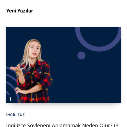
Yeni Yazılar
İNGILIZCE
İngilizce Söyleneni Anlamamak Neden Olur? (3