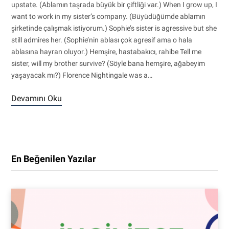
upstate. (Ablamın taşrada büyük bir çiftliği var.) When I grow up, I
want to work in my sister’s company. (Büyüdüğümde ablamın
şirketinde çalışmak istiyorum.) Sophie’s sister is agressive but she
still admires her. (Sophie’nin ablası çok agresif ama o hala
ablasına hayran oluyor.) Hemşire, hastabakıcı, rahibe Tell me
sister, will my brother survive? (Söyle bana hemşire, ağabeyim
yaşayacak mı?) Florence Nightingale was a…
Devamını Oku
En Beğenilen Yazılar