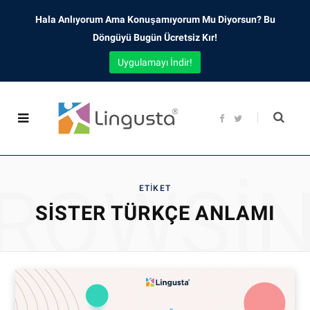
Hala Anlıyorum Ama Konuşamıyorum Mu Diyorsun? Bu
Döngüyü Bugün Ücretsiz Kır!
Uygulamayı İndir!
F
T
a
w
c
i
e
t
b
t
o
e
o
r
ROWSI
k
ETIKET
SISTER TÜRKÇE ANLAMI