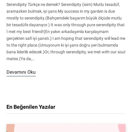
Serendipity Türkçe ne demek? Serendipity (isim) Mutlu tesadüf,
aramazken bulmak, iyi şans My success in my garden is due
mostly to serendipity.(Bahçemdeki başarım büyük ölçüde mutlu
bir tesadüfe dayanıyor.) It was only through pure serendipity that
I met my best friend!(En yakın arkadaşımla karşılaşmam
gerçekten safi iyi şanstı.) I am hoping that serendipity will lead me
to the right place.(Umuyorum ki iyi şans doğru yeri bulmamda
bana liderlik edecek.)Or, through serendipity, we met with our soul
mates.(Ya da,…
Devamını Oku
En Beğenilen Yazılar