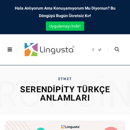
Hala Anlıyorum Ama Konuşamıyorum Mu Diyorsun? Bu
Döngüyü Bugün Ücretsiz Kır!
Uygulamayı İndir!
F
T
a
w
c
i
e
t
b
t
o
e
o
r
ROWSI
k
ETIKET
SERENDIPITY TÜRKÇE
ANLAMLARI