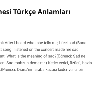
esi Türkçe Anlamları
lı After I heard what she tells me, i feel sad.(Bana
st song I listened on the concert made me sad.
ent: What is the meaning of sad?(Öğrenci: Sad ne
: Sad mahzun demektir.) Keder verici, üzücü, hazin
.(Prenses Diana’nın araba kazası keder verici bir