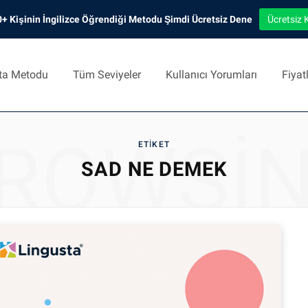
+ Kişinin İngilizce Öğrendiği Metodu Şimdi Ücretsiz Dene
Ücretsiz 
ta Metodu
Tüm Seviyeler
Kullanıcı Yorumları
Fiyat
ROWSI
ETIKET
SAD NE DEMEK