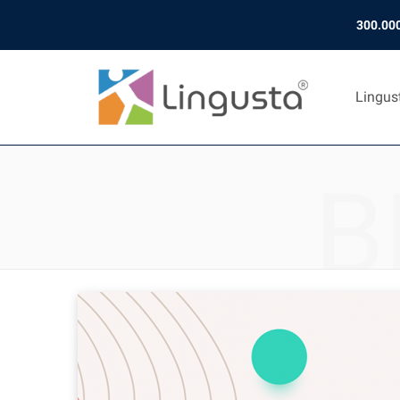
300.000
Lingus
B