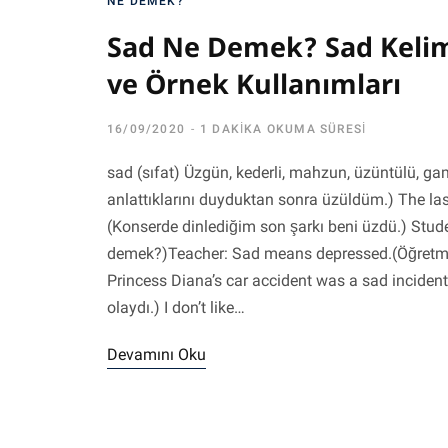
NE DEMEK?
Sad Ne Demek? Sad Kelim
ve Örnek Kullanımları
16/09/2020
1 DAKIKA OKUMA SÜRESI
sad (sıfat) Üzgün, kederli, mahzun, üzüntülü, gam
anlattıklarını duyduktan sonra üzüldüm.) The la
(Konserde dinlediğim son şarkı beni üzdü.) Stud
demek?)Teacher: Sad means depressed.(Öğretmen
Princess Diana’s car accident was a sad incident
olaydı.) I don’t like…
Devamını Oku