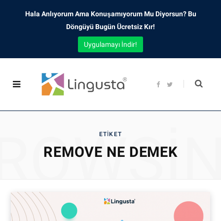
Hala Anlıyorum Ama Konuşamıyorum Mu Diyorsun? Bu
Döngüyü Bugün Ücretsiz Kır!
Uygulamayı İndir!
F
T
a
w
c
i
e
t
b
t
o
e
o
r
ROWSI
k
ETIKET
REMOVE NE DEMEK