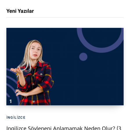
Yeni Yazılar
İNGILIZCE
İngilizce Söyleneni Anlamamak Neden Olur? (3