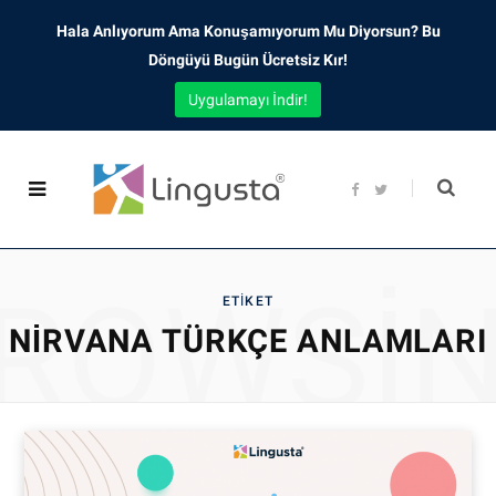
Hala Anlıyorum Ama Konuşamıyorum Mu Diyorsun? Bu
Döngüyü Bugün Ücretsiz Kır!
Uygulamayı İndir!
F
T
a
w
c
i
e
t
b
t
o
e
o
r
ROWSI
k
ETIKET
NIRVANA TÜRKÇE ANLAMLARI