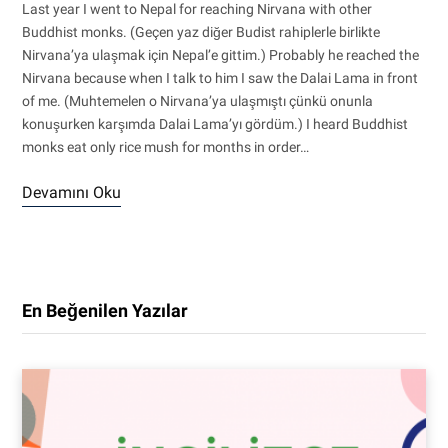
Last year I went to Nepal for reaching Nirvana with other
Buddhist monks. (Geçen yaz diğer Budist rahiplerle birlikte
Nirvana’ya ulaşmak için Nepal’e gittim.) Probably he reached the
Nirvana because when I talk to him I saw the Dalai Lama in front
of me. (Muhtemelen o Nirvana’ya ulaşmıştı çünkü onunla
konuşurken karşımda Dalai Lama’yı gördüm.) I heard Buddhist
monks eat only rice mush for months in order…
Devamını Oku
En Beğenilen Yazılar