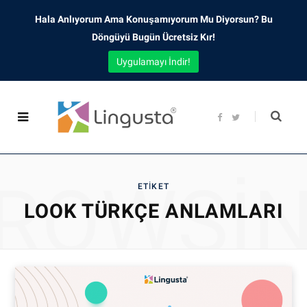
Hala Anlıyorum Ama Konuşamıyorum Mu Diyorsun? Bu
Döngüyü Bugün Ücretsiz Kır!
Uygulamayı İndir!
F
T
a
w
c
i
e
t
b
t
o
e
o
r
ROWSI
k
ETIKET
LOOK TÜRKÇE ANLAMLARI