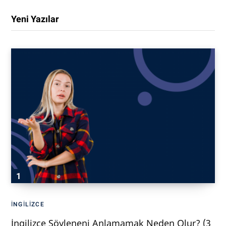
Yeni Yazılar
İNGILIZCE
İngilizce Söyleneni Anlamamak Neden Olur? (3