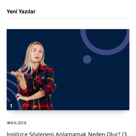
Yeni Yazılar
İNGILIZCE
İngilizce Söyleneni Anlamamak Neden Olur? (3