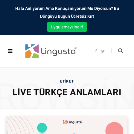
Hala Anlıyorum Ama Konuşamıyorum Mu Diyorsun? Bu
Döngüyü Bugün Ücretsiz Kır!
Uygulamayı İndir!
F
T
a
w
c
i
e
t
b
t
o
e
o
r
ROWSI
k
ETIKET
LIVE TÜRKÇE ANLAMLARI