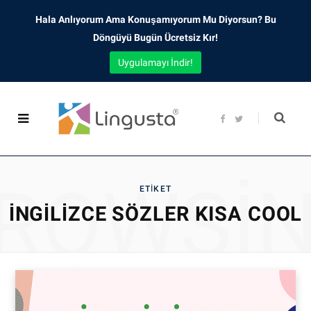
Hala Anlıyorum Ama Konuşamıyorum Mu Diyorsun? Bu
Döngüyü Bugün Ücretsiz Kır!
Uygulamayı İndir!
F
T
a
w
c
i
e
t
b
t
o
e
o
r
ROWSI
k
ETIKET
İNGILIZCE SÖZLER KISA COOL