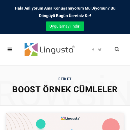
Hala Anlıyorum Ama Konuşamıyorum Mu Diyorsun? Bu
Döngüyü Bugün Ücretsiz Kır!
Uygulamayı İndir!
F
T
a
w
c
i
e
t
b
t
o
e
o
r
ROWSI
k
ETIKET
BOOST ÖRNEK CÜMLELER