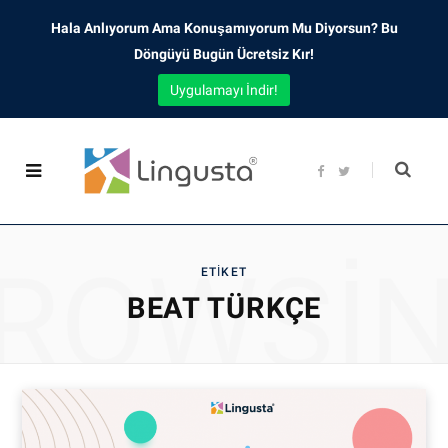
Hala Anlıyorum Ama Konuşamıyorum Mu Diyorsun? Bu
Döngüyü Bugün Ücretsiz Kır!
Uygulamayı İndir!
F
T
a
w
c
i
e
t
b
t
o
e
o
r
ROWSI
k
ETIKET
BEAT TÜRKÇE