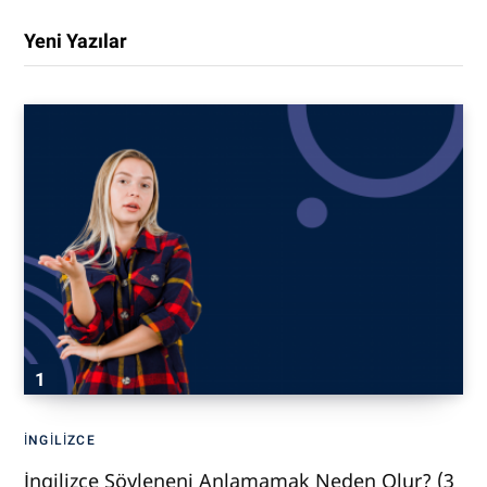
Yeni Yazılar
İNGILIZCE
İngilizce Söyleneni Anlamamak Neden Olur? (3