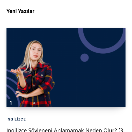
Yeni Yazılar
İNGILIZCE
İngilizce Söyleneni Anlamamak Neden Olur? (3