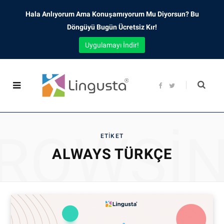
Hala Anlıyorum Ama Konuşamıyorum Mu Diyorsun? Bu
Döngüyü Bugün Ücretsiz Kır!
Uygulamayı İndir!
F
T
a
w
c
i
e
t
b
t
o
e
o
r
ROWSI
k
ETIKET
ALWAYS TÜRKÇE