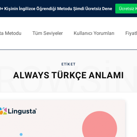
+ Kişinin İngilizce Öğrendiği Metodu Şimdi Ücretsiz Dene
Ücretsiz 
ta Metodu
Tüm Seviyeler
Kullanıcı Yorumları
Fiyat
ROWSI
ETIKET
ALWAYS TÜRKÇE ANLAMI