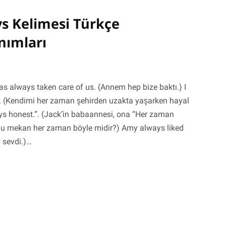
 Kelimesi Türkçe
nımları
 always taken care of us. (Annem hep bize baktı.) I
y. (Kendimi her zaman şehirden uzakta yaşarken hayal
ys honest.”. (Jack’in babaannesi, ona “Her zaman
s? (Bu mekan her zaman böyle midir?) Amy always liked
 sevdi.)…