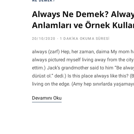
NE DEMEK?
Always Ne Demek? Always
Anlamları ve Örnek Kulla
20/10/2020
1 DAKIKA OKUMA SÜRESI
always (zarf) Hep, her zaman, daima My mom has
always pictured myself living away from the cit
ettim.) Jack’s grandmother said to him “Be alwa
dürüst ol.” dedi.) Is this place always like thi
living on the edge. (Amy hep sınırlarda yaşamayı
Devamını Oku