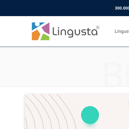
300.000
Lingus
B