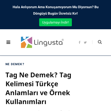
Hala Anlıyorum Ama Konuşamıyorum Mu Diyorsun? Bu
Döngüyü Bugün Ücretsiz Kır!
Uygulamayı İndir!
F
T
a
w
c
i
e
t
b
t
o
e
o
r
NE DEMEK?
k
Tag Ne Demek? Tag
Kelimesi Türkçe
Anlamları ve Örnek
Kullanımları