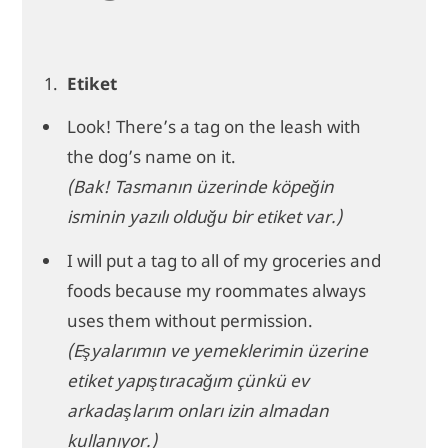
Etiket
Look! There’s a tag on the leash with
the dog’s name on it.
(Bak! Tasmanın üzerinde köpeğin
isminin yazılı olduğu bir etiket var.)
I will put a tag to all of my groceries and
foods because my roommates always
uses them without permission.
(Eşyalarımın ve yemeklerimin üzerine
etiket yapıştıracağım çünkü ev
arkadaşlarım onları izin almadan
kullanıyor.)