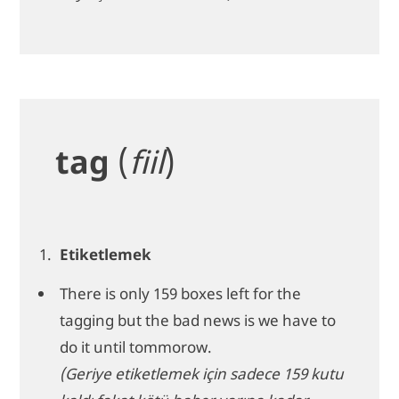
tag
(
fiil
)
Etiketlemek
There is only 159 boxes left for the
tagging but the bad news is we have to
do it until tommorow.
(Geriye etiketlemek için sadece 159 kutu