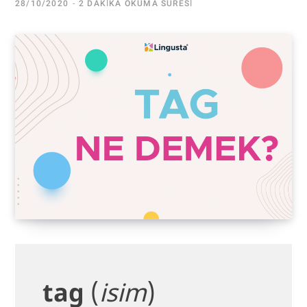
28/10/2020
2 DAKIKA OKUMA SÜRESI
tag
(
isim
)