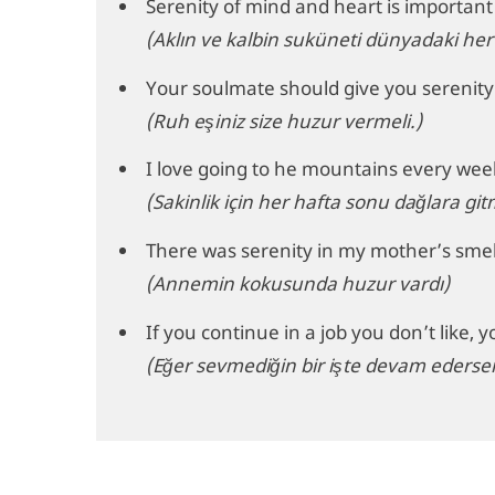
Serenity of mind and heart is important
(Aklın ve kalbin suküneti dünyadaki he
Your soulmate should give you serenity
(Ruh eşiniz size huzur vermeli.)
I love going to he mountains every wee
(Sakinlik için her hafta sonu dağlara gi
There was serenity in my mother’s smel
(Annemin kokusunda huzur vardı)
If you continue in a job you don’t like, 
(Eğer sevmediğin bir işte devam edersen