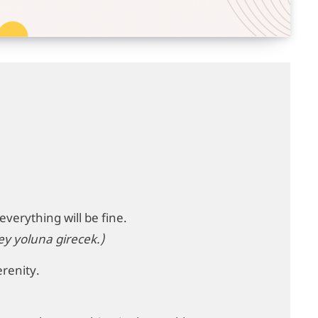
verything will be fine.
y yoluna girecek.)
erenity.