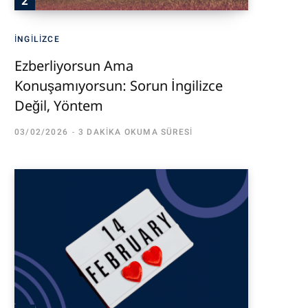
İNGILIZCE
Ezberliyorsun Ama
Konuşamıyorsun: Sorun İngilizce
Değil, Yöntem
03/02/2026
3 DAKIKA OKUMA SÜRESI