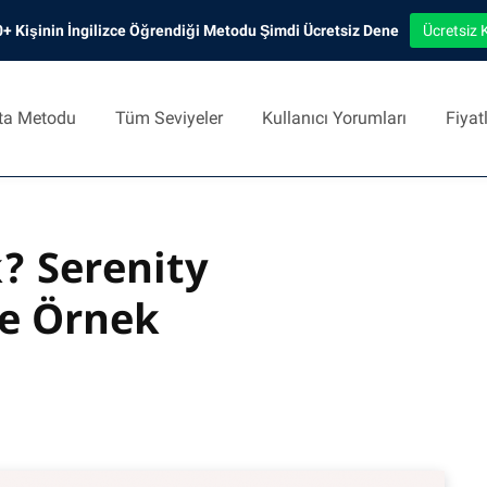
+ Kişinin İngilizce Öğrendiği Metodu Şimdi Ücretsiz Dene
Ücretsiz 
ta Metodu
Tüm Seviyeler
Kullanıcı Yorumları
Fiyat
? Serenity
ve Örnek