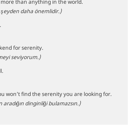
 more than anything in the world.
r şeyden daha önemlidir.)
.
kend for serenity.
tmeyi seviyorum.)
l.
you won’t find the serenity you are looking for.
 aradığın dinginliği bulamazsın.)