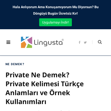
Hala Anlıyorum Ama Konuşamıyorum Mu Diyorsun? Bu
Döngüyü Bugün Ücretsiz Kır!
Uygulamayı İndir!
F
T
a
w
c
i
e
t
b
t
o
e
o
r
NE DEMEK?
k
Private Ne Demek?
Private Kelimesi Türkçe
Anlamları ve Örnek
Kullanımları