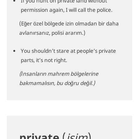
If you hunt on private land without
permission again, I will call the police.
(Eğer özel bölgede izin olmadan bir daha
avlanırsanız, polisi ararım.)
You shouldn’t stare at people’s private
parts, it’s not right.
(İnsanların mahrem bölgelerine
bakmamalısın, bu doğru değil.)
private
(
isim
)