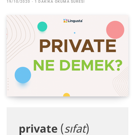
19/10/2020
1 DAKIKA OKUMA SÜRESI
private
(
sıfat
)