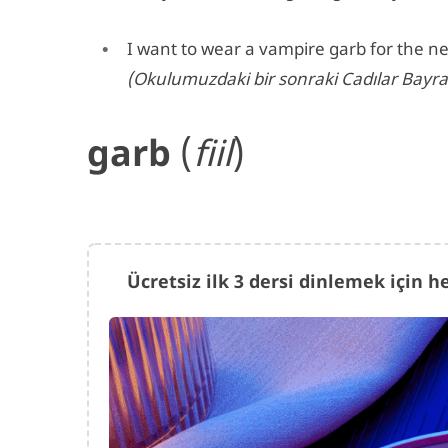
I want to wear a vampire garb for the ne
(Okulumuzdaki bir sonraki Cadılar Bayram
garb
(
fiil
)
Ücretsiz ilk 3 dersi dinlemek için