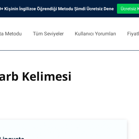
+ Kişinin İngilizce Öğrendiği Metodu Şimdi Ücretsiz Dene
Ücretsiz 
ta Metodu
Tüm Seviyeler
Kullanıcı Yorumları
Fiyat
rb Kelimesi