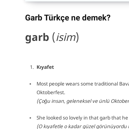
Garb Türkçe ne demek?
garb
(
isim
)
Kıyafet
Most people wears some traditional Bava
Oktoberfest.
(Çoğu insan, geleneksel ve ünlü Oktoberfe
She looked so lovely in that garb that h
(O kıyafetle o kadar güzel görünüyordu ki