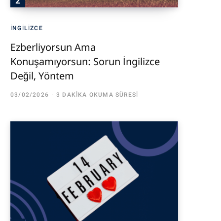
İNGILIZCE
Ezberliyorsun Ama
Konuşamıyorsun: Sorun İngilizce
Değil, Yöntem
03/02/2026
3 DAKIKA OKUMA SÜRESI