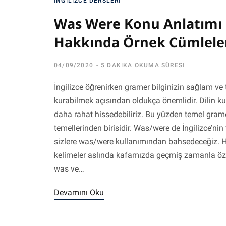
İNGILIZCE DERSLERI
Was Were Konu Anlatımı 
Hakkında Örnek Cümlele
04/09/2020
5 DAKIKA OKUMA SÜRESI
İngilizce öğrenirken gramer bilginizin sağlam v
kurabilmek açısından oldukça önemlidir. Dilin k
daha rahat hissedebiliriz. Bu yüzden temel grame
temellerinden birisidir. Was/were de İngilizce’ni
sizlere was/were kullanımından bahsedeceğiz. H
kelimeler aslında kafamızda geçmiş zamanla özd
was ve…
Devamını Oku