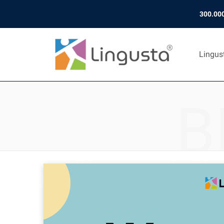
300.000
Lingus
B