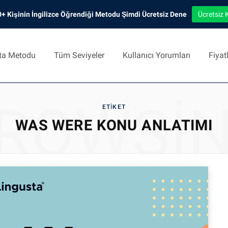
+ Kişinin İngilizce Öğrendiği Metodu Şimdi Ücretsiz Dene
Ücretsiz 
ta Metodu
Tüm Seviyeler
Kullanıcı Yorumları
Fiyat
ROWSI
ETIKET
WAS WERE KONU ANLATIMI