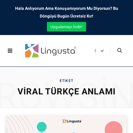
Hala Anlıyorum Ama Konuşamıyorum Mu Diyorsun? Bu
Döngüyü Bugün Ücretsiz Kır!
Uygulamayı İndir!
F
T
a
w
c
i
e
t
b
t
o
e
o
r
ROWSI
k
ETIKET
VIRAL TÜRKÇE ANLAMI