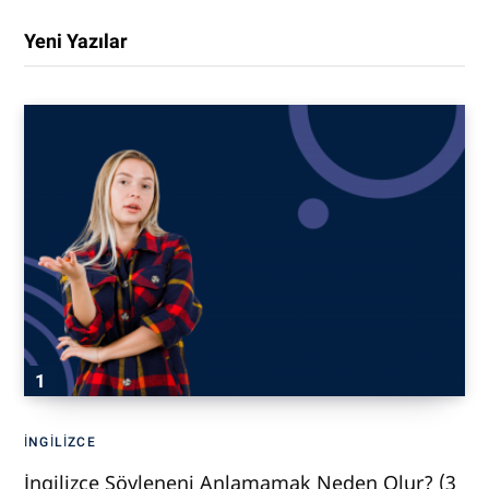
Yeni Yazılar
İNGILIZCE
İngilizce Söyleneni Anlamamak Neden Olur? (3