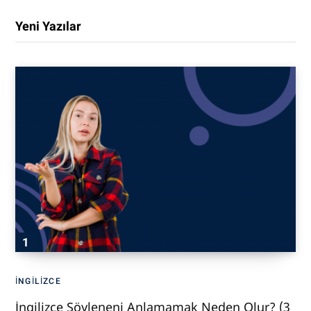
Yeni Yazılar
İNGILIZCE
İngilizce Söyleneni Anlamamak Neden Olur? (3