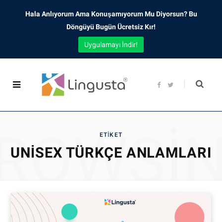
Hala Anlıyorum Ama Konuşamıyorum Mu Diyorsun? Bu
Döngüyü Bugün Ücretsiz Kır!
Uygulamayı İndir!
F
T
a
w
c
i
e
t
b
t
o
e
o
r
ROWSI
k
ETIKET
UNISEX TÜRKÇE ANLAMLARI