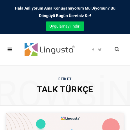
Hala Anlıyorum Ama Konuşamıyorum Mu Diyorsun? Bu
Döngüyü Bugün Ücretsiz Kır!
Uygulamayı İndir!
F
T
a
w
c
i
e
t
b
t
o
e
o
r
ROWSI
k
ETIKET
TALK TÜRKÇE