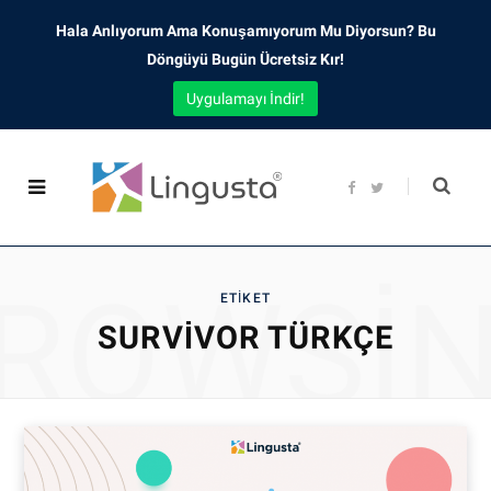
Hala Anlıyorum Ama Konuşamıyorum Mu Diyorsun? Bu
Döngüyü Bugün Ücretsiz Kır!
Uygulamayı İndir!
F
T
a
w
c
i
e
t
b
t
o
e
o
r
ROWSI
k
ETIKET
SURVIVOR TÜRKÇE