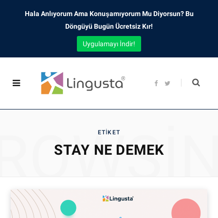
Hala Anlıyorum Ama Konuşamıyorum Mu Diyorsun? Bu
Döngüyü Bugün Ücretsiz Kır!
Uygulamayı İndir!
F
T
a
w
c
i
e
t
b
t
o
e
o
r
ROWSI
k
ETIKET
STAY NE DEMEK