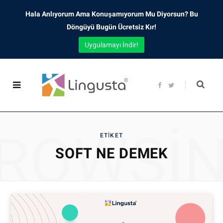
Hala Anlıyorum Ama Konuşamıyorum Mu Diyorsun? Bu
Döngüyü Bugün Ücretsiz Kır!
Uygulamayı İndir!
F
T
a
w
c
i
e
t
b
t
o
e
o
r
ROWSI
k
ETIKET
SOFT NE DEMEK