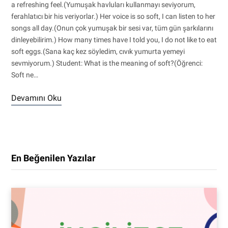
a refreshing feel.(Yumuşak havluları kullanmayı seviyorum,
ferahlatıcı bir his veriyorlar.) Her voice is so soft, I can listen to her
songs all day.(Onun çok yumuşak bir sesi var, tüm gün şarkılarını
dinleyebilirim.) How many times have I told you, I do not like to eat
soft eggs.(Sana kaç kez söyledim, cıvık yumurta yemeyi
sevmiyorum.) Student: What is the meaning of soft?(Öğrenci:
Soft ne…
Devamını Oku
En Beğenilen Yazılar