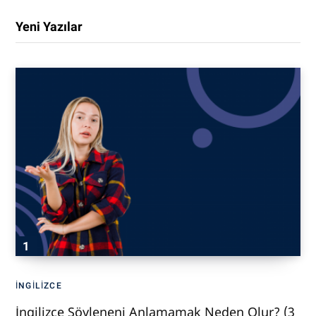
Yeni Yazılar
İNGILIZCE
İngilizce Söyleneni Anlamamak Neden Olur? (3