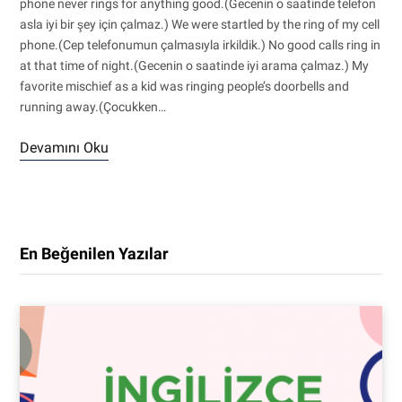
phone never rings for anything good.(Gecenin o saatinde telefon
asla iyi bir şey için çalmaz.) We were startled by the ring of my cell
phone.(Cep telefonumun çalmasıyla irkildik.) No good calls ring in
at that time of night.(Gecenin o saatinde iyi arama çalmaz.) My
favorite mischief as a kid was ringing people’s doorbells and
running away.(Çocukken…
Devamını Oku
En Beğenilen Yazılar