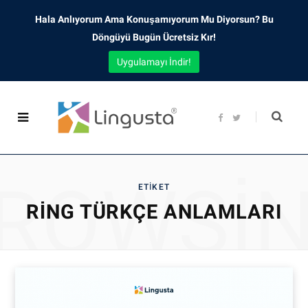
Hala Anlıyorum Ama Konuşamıyorum Mu Diyorsun? Bu
Döngüyü Bugün Ücretsiz Kır!
Uygulamayı İndir!
F
T
a
w
c
i
e
t
b
t
o
e
o
r
ROWSI
k
ETIKET
RING TÜRKÇE ANLAMLARI