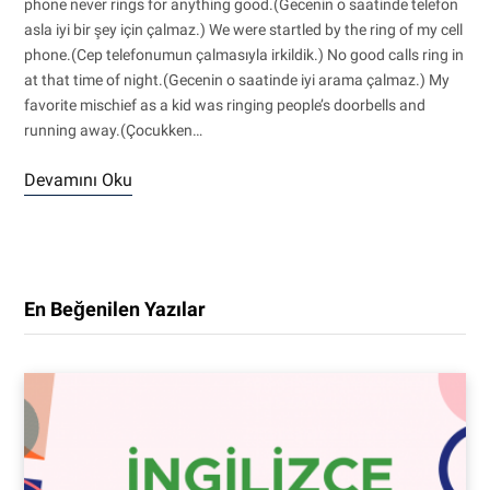
phone never rings for anything good.(Gecenin o saatinde telefon
asla iyi bir şey için çalmaz.) We were startled by the ring of my cell
phone.(Cep telefonumun çalmasıyla irkildik.) No good calls ring in
at that time of night.(Gecenin o saatinde iyi arama çalmaz.) My
favorite mischief as a kid was ringing people’s doorbells and
running away.(Çocukken…
Devamını Oku
En Beğenilen Yazılar