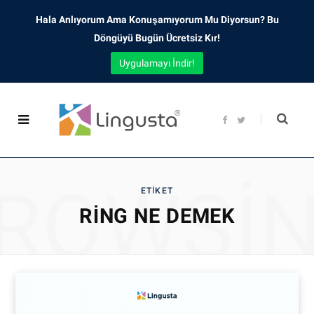
Hala Anlıyorum Ama Konuşamıyorum Mu Diyorsun? Bu
Döngüyü Bugün Ücretsiz Kır!
Uygulamayı İndir!
F
T
a
w
c
i
e
t
b
t
o
e
o
r
ROWSI
k
ETIKET
RING NE DEMEK