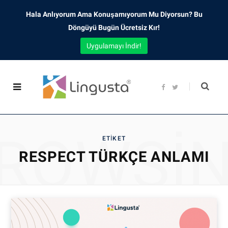
Hala Anlıyorum Ama Konuşamıyorum Mu Diyorsun? Bu
Döngüyü Bugün Ücretsiz Kır!
Uygulamayı İndir!
F
T
a
w
c
i
e
t
b
t
o
e
o
r
ROWSI
k
ETIKET
RESPECT TÜRKÇE ANLAMI