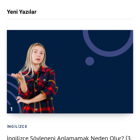
Yeni Yazılar
İNGILIZCE
İngilizce Söyleneni Anlamamak Neden Olur? (3