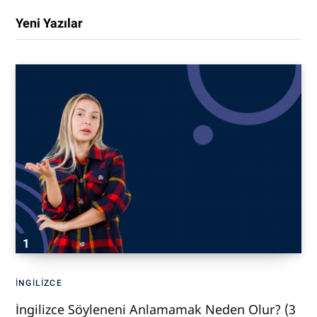
Yeni Yazılar
İNGILIZCE
İngilizce Söyleneni Anlamamak Neden Olur? (3