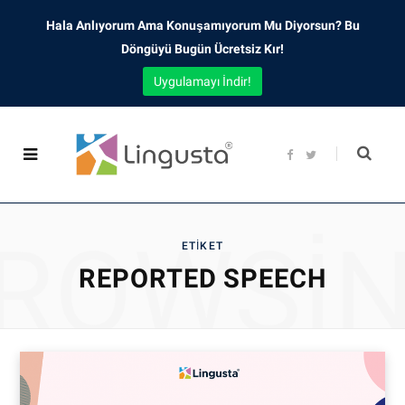
Hala Anlıyorum Ama Konuşamıyorum Mu Diyorsun? Bu
Döngüyü Bugün Ücretsiz Kır!
Uygulamayı İndir!
F
T
a
w
c
i
e
t
b
t
o
e
o
r
ROWSI
k
ETIKET
REPORTED SPEECH