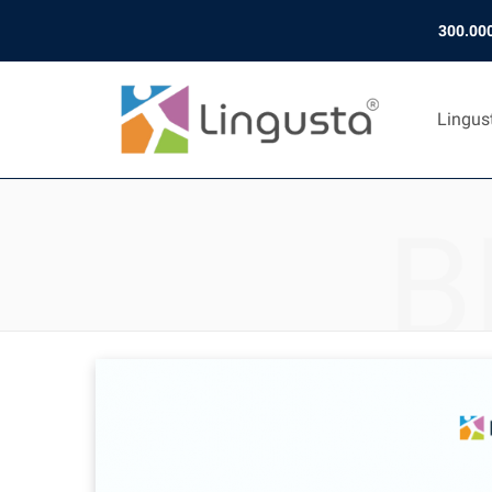
300.000
Lingus
B