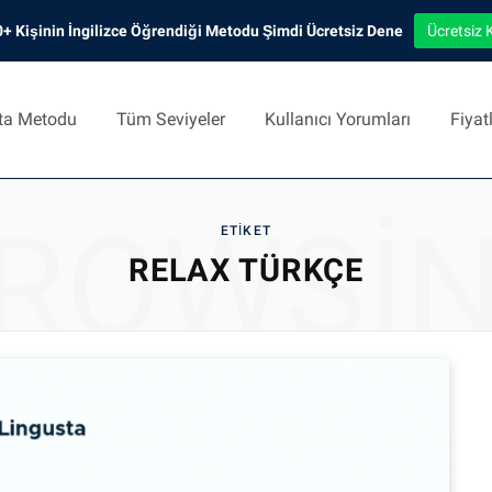
+ Kişinin İngilizce Öğrendiği Metodu Şimdi Ücretsiz Dene
Ücretsiz 
ta Metodu
Tüm Seviyeler
Kullanıcı Yorumları
Fiyat
ROWSI
ETIKET
RELAX TÜRKÇE