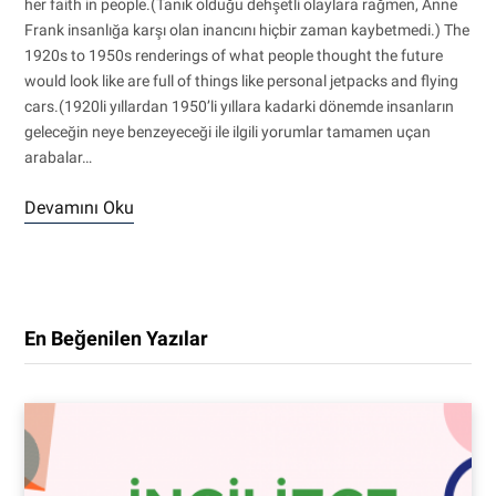
her faith in people.(Tanık olduğu dehşetli olaylara rağmen, Anne
Frank insanlığa karşı olan inancını hiçbir zaman kaybetmedi.) The
1920s to 1950s renderings of what people thought the future
would look like are full of things like personal jetpacks and flying
cars.(1920li yıllardan 1950’li yıllara kadarki dönemde insanların
geleceğin neye benzeyeceği ile ilgili yorumlar tamamen uçan
arabalar…
Devamını Oku
En Beğenilen Yazılar