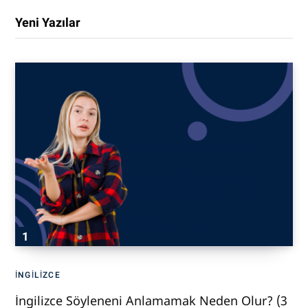
Yeni Yazılar
İNGILIZCE
İngilizce Söyleneni Anlamamak Neden Olur? (3