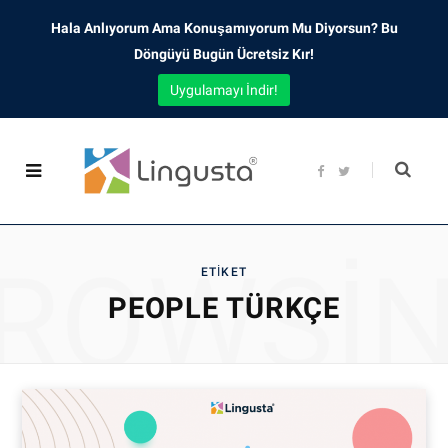
Hala Anlıyorum Ama Konuşamıyorum Mu Diyorsun? Bu
Döngüyü Bugün Ücretsiz Kır!
Uygulamayı İndir!
F
T
a
w
c
i
e
t
b
t
o
e
o
r
ROWSI
k
ETIKET
PEOPLE TÜRKÇE