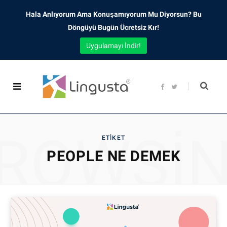
Hala Anlıyorum Ama Konuşamıyorum Mu Diyorsun? Bu
Döngüyü Bugün Ücretsiz Kır!
Uygulamayı İndir!
F
T
a
w
c
i
e
t
b
t
o
e
o
r
ROWSI
k
ETIKET
PEOPLE NE DEMEK