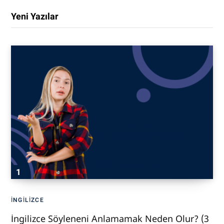
Yeni Yazılar
İNGILIZCE
İngilizce Söyleneni Anlamamak Neden Olur? (3