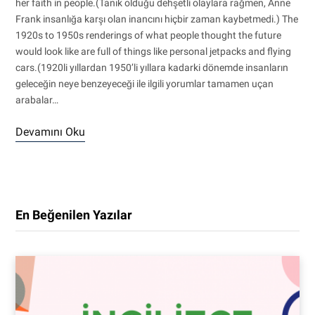
her faith in people.(Tanık olduğu dehşetli olaylara rağmen, Anne
Frank insanlığa karşı olan inancını hiçbir zaman kaybetmedi.) The
1920s to 1950s renderings of what people thought the future
would look like are full of things like personal jetpacks and flying
cars.(1920li yıllardan 1950’li yıllara kadarki dönemde insanların
geleceğin neye benzeyeceği ile ilgili yorumlar tamamen uçan
arabalar…
Devamını Oku
En Beğenilen Yazılar