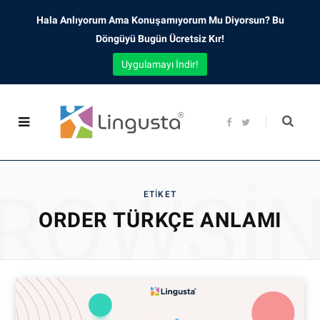
Hala Anlıyorum Ama Konuşamıyorum Mu Diyorsun? Bu
Döngüyü Bugün Ücretsiz Kır!
Uygulamayı İndir!
F
T
a
w
c
i
e
t
b
t
o
e
o
r
ROWSI
k
ETIKET
ORDER TÜRKÇE ANLAMI