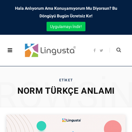
Hala Anlıyorum Ama Konuşamıyorum Mu Diyorsun? Bu
Döngüyü Bugün Ücretsiz Kır!
Uygulamayı İndir!
F
T
a
w
c
i
e
t
b
t
o
e
o
r
ROWSI
k
ETIKET
NORM TÜRKÇE ANLAMI