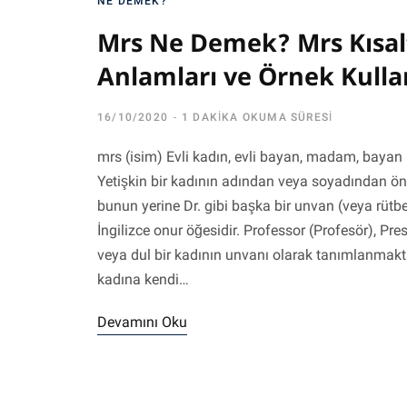
NE DEMEK?
Mrs Ne Demek? Mrs Kısal
Anlamları ve Örnek Kulla
16/10/2020
1 DAKIKA OKUMA SÜRESI
mrs (isim) Evli kadın, evli bayan, madam, bayan M
Yetişkin bir kadının adından veya soyadından önce
bunun yerine Dr. gibi başka bir unvan (veya rütbe
İngilizce onur öğesidir. Professor (Profesör), Pr
veya dul bir kadının unvanı olarak tanımlanmaktad
kadına kendi…
Devamını Oku