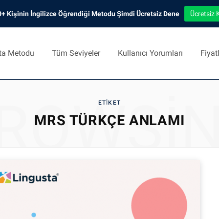
+ Kişinin İngilizce Öğrendiği Metodu Şimdi Ücretsiz Dene
Ücretsiz 
ta Metodu
Tüm Seviyeler
Kullanıcı Yorumları
Fiyat
ROWSI
ETIKET
MRS TÜRKÇE ANLAMI