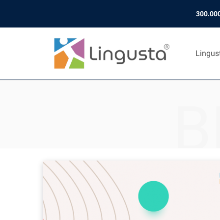
300.000
Lingus
B