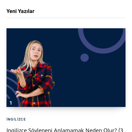
Yeni Yazılar
İNGILIZCE
İngilizce Söyleneni Anlamamak Neden Olur? (3