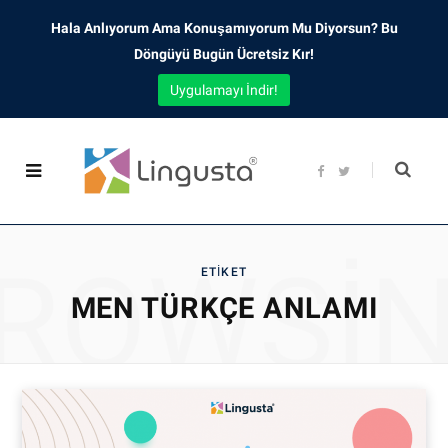
Hala Anlıyorum Ama Konuşamıyorum Mu Diyorsun? Bu
Döngüyü Bugün Ücretsiz Kır!
Uygulamayı İndir!
F
T
a
w
c
i
e
t
b
t
o
e
o
r
ROWSI
k
ETIKET
MEN TÜRKÇE ANLAMI