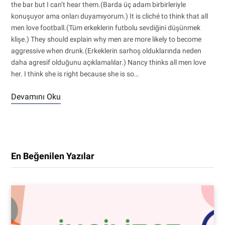
the bar but I can’t hear them.(Barda üç adam birbirleriyle
konuşuyor ama onları duyamıyorum.) It is cliché to think that all
men love football.(Tüm erkeklerin futbolu sevdiğini düşünmek
klişe.) They should explain why men are more likely to become
aggressive when drunk.(Erkeklerin sarhoş olduklarında neden
daha agresif olduğunu açıklamalılar.) Nancy thinks all men love
her. I think she is right because she is so…
Devamını Oku
En Beğenilen Yazılar