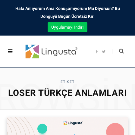
Hala Anlıyorum Ama Konuşamıyorum Mu Diyorsun? Bu
Döngüyü Bugün Ücretsiz Kır!
Uygulamayı İndir!
F
T
a
w
c
i
e
t
b
t
o
e
o
r
ROWSI
k
ETIKET
LOSER TÜRKÇE ANLAMLARI