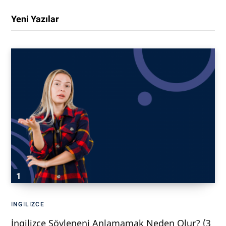
Yeni Yazılar
İNGILIZCE
İngilizce Söyleneni Anlamamak Neden Olur? (3