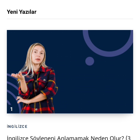
Yeni Yazılar
İNGILIZCE
İngilizce Söyleneni Anlamamak Neden Olur? (3