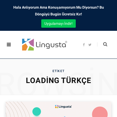
Hala Anlıyorum Ama Konuşamıyorum Mu Diyorsun? Bu
Döngüyü Bugün Ücretsiz Kır!
Uygulamayı İndir!
F
T
a
w
c
i
e
t
b
t
o
e
o
r
ROWSI
k
ETIKET
LOADING TÜRKÇE